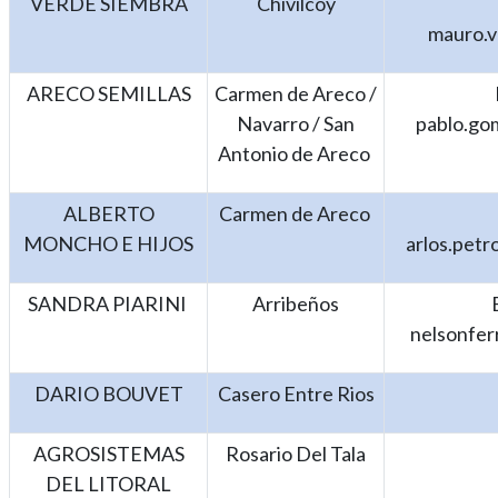
VERDE SIEMBRA
Chivilcoy
mauro.
ARECO SEMILLAS
Carmen de Areco /
Navarro / San
pablo.go
Antonio de Areco
ALBERTO
Carmen de Areco
MONCHO E HIJOS
arlos.pet
SANDRA PIARINI
Arribeños
nelsonfer
DARIO BOUVET
Casero Entre Rios
AGROSISTEMAS
Rosario Del Tala
DEL LITORAL