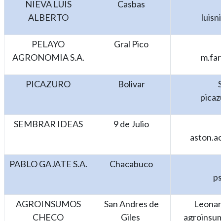
NIEVA LUIS
Casbas
ALBERTO
luisn
PELAYO
Gral Pico
AGRONOMIA S.A.
m.fa
PICAZURO
Bolivar
pica
SEMBRAR IDEAS
9 de Julio
aston.a
PABLO GAJATE S.A.
Chacabuco
p
AGROINSUMOS
San Andres de
Leonard
CHECO
Giles
agroinsu