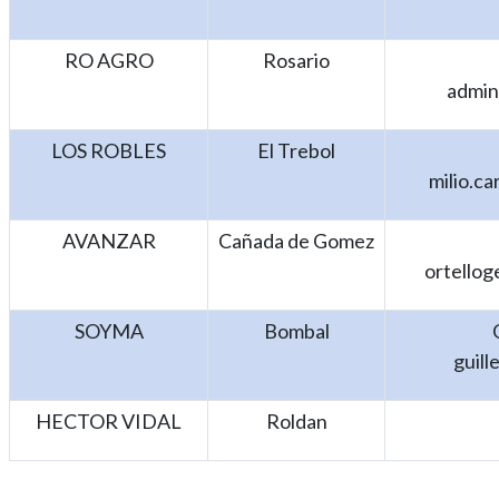
RO AGRO
Rosario
admin
LOS ROBLES
El Trebol
milio.ca
AVANZAR
Cañada de Gomez
ortello
SOYMA
Bombal
guil
HECTOR VIDAL
Roldan