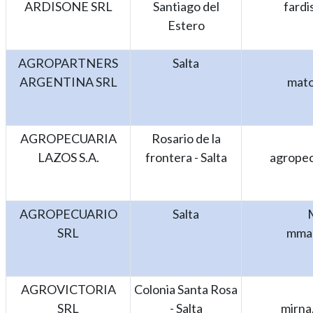
ARDISONE SRL
Santiago del
fard
Estero
AGROPARTNERS
Salta
ARGENTINA SRL
mato
AGROPECUARIA
Rosario de la
LAZOS S.A.
frontera - Salta
agropec
AGROPECUARIO
Salta
SRL
mmar
AGROVICTORIA
Colonia Santa Rosa
SRL
- Salta
mirna