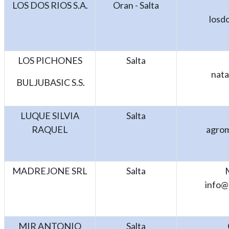
LOS DOS RIOS S.A.
Oran - Salta
losd
LOS PICHONES
Salta
nata
BULJUBASIC S.S.
LUQUE SILVIA
Salta
RAQUEL
agro
MADREJONE SRL
Salta
info@
MIR ANTONIO
Salta