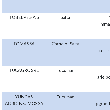
TOBELPE S.A.S
Salta
mmar
TOMAS SA
Cornejo - Salta
cesar
TUCAGRO SRL
Tucuman
arielb
YUNGAS
Tucuman
AGROINSUMOS SA
pgrand