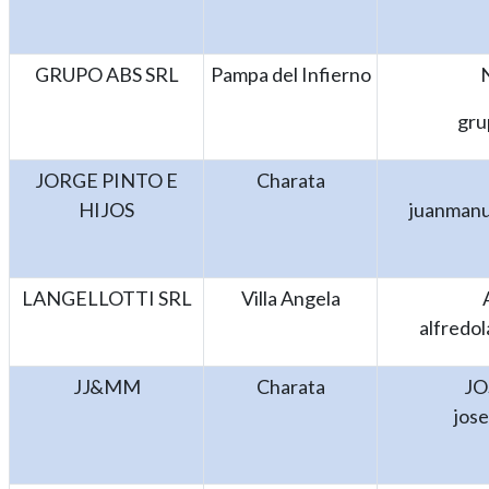
GRUPO ABS SRL
Pampa del Infierno
gru
JORGE PINTO E
Charata
HIJOS
juanmanu
LANGELLOTTI SRL
Villa Angela
alfredo
JJ&MM
Charata
JO
jos