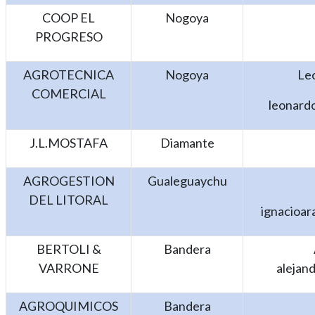
COOP EL
Nogoya
PROGRESO
AGROTECNICA
Nogoya
Le
COMERCIAL
leonard
J.L.MOSTAFA
Diamante
AGROGESTION
Gualeguaychu
DEL LITORAL
ignacioar
BERTOLI &
Bandera
VARRONE
alejan
AGROQUIMICOS
Bandera