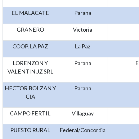
EL MALACATE
Parana
GRANERO
Victoria
COOP. LA PAZ
La Paz
LORENZON Y
Parana
E
VALENTINUZ SRL
HECTOR BOLZAN Y
Parana
CIA
CAMPO FERTIL
Villaguay
PUESTO RURAL
Federal/Concordia