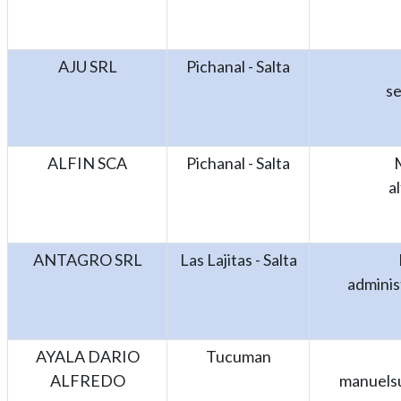
AJU SRL
Pichanal - Salta
se
ALFIN SCA
Pichanal - Salta
a
ANTAGRO SRL
Las Lajitas - Salta
adminis
AYALA DARIO
Tucuman
ALFREDO
manuels