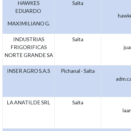
HAWKES
Salta
EDUARDO
hawk
MAXIMILIANO G.
INDUSTRIAS
Salta
FRIGORIFICAS
ju
NORTE GRANDE SA
INSER AGRO S.A.S
Pichanal - Salta
adm.ca
LA ANATILDE SRL
Salta
laa