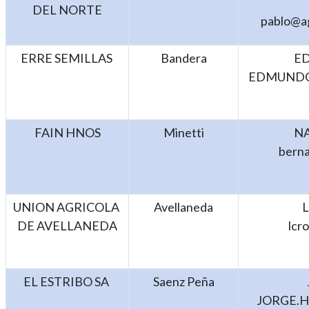
DEL NORTE
pablo@a
ERRE SEMILLAS
Bandera
E
EDMUNDO
FAIN HNOS
Minetti
N
bern
UNION AGRICOLA
Avellaneda
DE AVELLANEDA
lcr
EL ESTRIBO SA
Saenz Peña
JORGE.