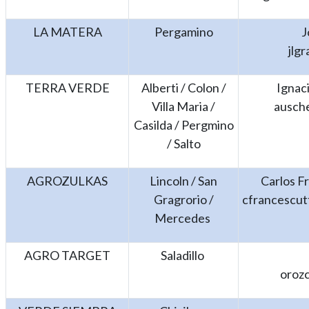
LA MATERA
Pergamino
J
jlg
TERRA VERDE
Alberti / Colon /
Ignac
Villa Maria /
ausch
Casilda / Pergmino
/ Salto
AGROZULKAS
Lincoln / San
Carlos F
Gragrorio /
cfrancescut
Mercedes
AGRO TARGET
Saladillo
oroz