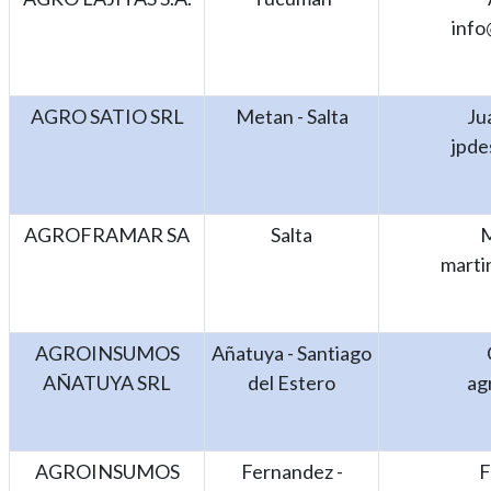
info
AGRO SATIO SRL
Metan - Salta
Ju
jpd
AGROFRAMAR SA
Salta
M
marti
AGROINSUMOS
Añatuya - Santiago
AÑATUYA SRL
del Estero
ag
AGROINSUMOS
Fernandez -
F