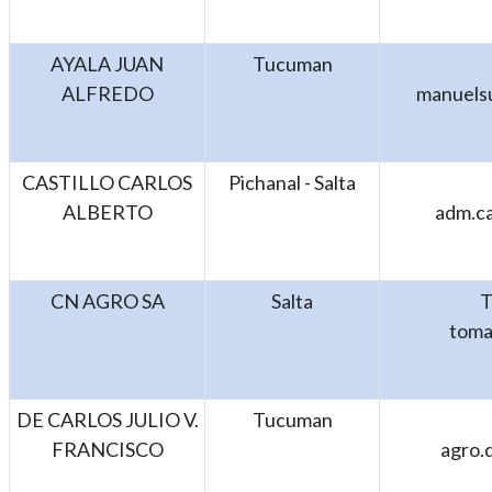
AYALA JUAN
Tucuman
ALFREDO
manuels
CASTILLO CARLOS
Pichanal - Salta
ALBERTO
adm.ca
CN AGRO SA
Salta
T
toma
DE CARLOS JULIO V.
Tucuman
FRANCISCO
agro.