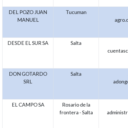
DEL POZO JUAN
Tucuman
MANUEL
agro.
DESDE EL SUR SA
Salta
cuentasc
DON GOTARDO
Salta
SRL
adong
EL CAMPO SA
Rosario de la
frontera - Salta
administ