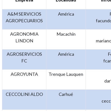
A&M SERVICIOS
América
AGROPECUARIOS
facund
AGRONOMIA
Macachín
LINDON
marian
AGROSERVICIOS
América
F
FC
fca
AGROYUNTA
Trenque Lauquen
dar
CECCOLINI ALDO
Carhué
cecc