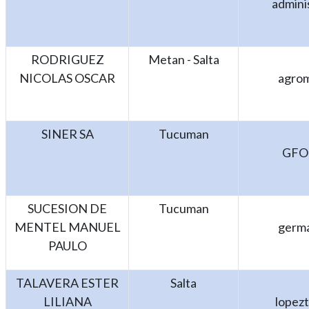
admini
RODRIGUEZ
Metan - Salta
NICOLAS OSCAR
agro
SINER SA
Tucuman
GFO
SUCESION DE
Tucuman
MENTEL MANUEL
germa
PAULO
TALAVERA ESTER
Salta
LILIANA
lopez