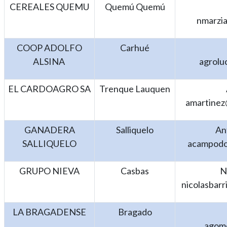
CEREALES QUEMU
Quemú Quemú
nmarzi
COOP ADOLFO
Carhué
ALSINA
agrolu
EL CARDOAGRO SA
Trenque Lauquen
amartinez
GANADERA
Salliquelo
An
SALLIQUELO
acampodo
GRUPO NIEVA
Casbas
N
nicolasbar
LA BRAGADENSE
Bragado
agom