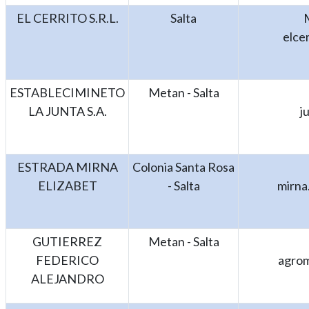
EL CERRITO S.R.L.
Salta
elce
ESTABLECIMINETO
Metan - Salta
LA JUNTA S.A.
j
ESTRADA MIRNA
Colonia Santa Rosa
ELIZABET
- Salta
mirna
GUTIERREZ
Metan - Salta
FEDERICO
agro
ALEJANDRO