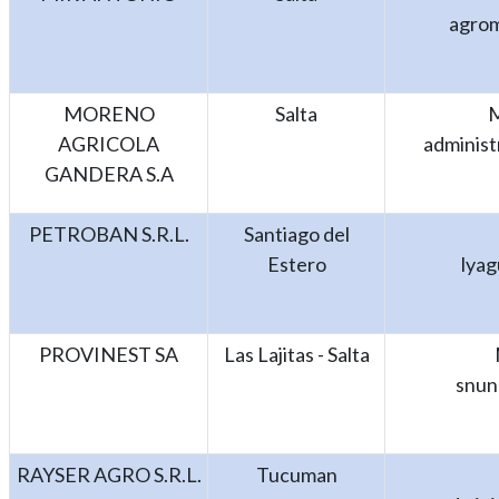
agro
MORENO
Salta
M
AGRICOLA
administ
GANDERA S.A
PETROBAN S.R.L.
Santiago del
Estero
lya
PROVINEST SA
Las Lajitas - Salta
snun
RAYSER AGRO S.R.L.
Tucuman