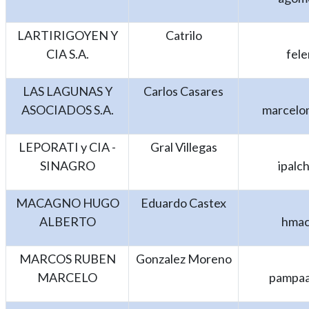
LARTIRIGOYEN Y
Catrilo
CIA S.A.
fel
LAS LAGUNAS Y
Carlos Casares
ASOCIADOS S.A.
marcelo
LEPORATI y CIA -
Gral Villegas
SINAGRO
ipalc
MACAGNO HUGO
Eduardo Castex
ALBERTO
hmac
MARCOS RUBEN
Gonzalez Moreno
MARCELO
pampaa